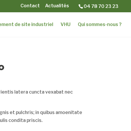
Contact
Actualités
04 78 70 23 23
ement de site industriel
VHU
Qui sommes-nous ?
o
ientis latera cuncta vexabat nec
nis et pulchris; in quibus amoenitate
is condita priscis.