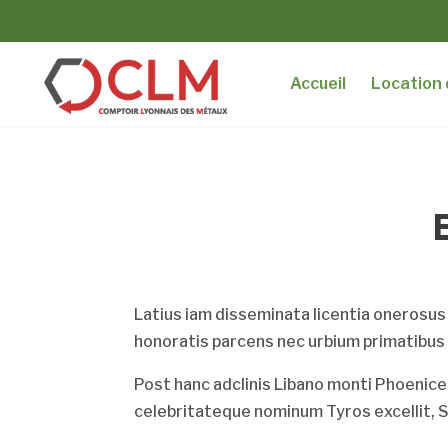
Accueil
Location
Latius iam disseminata licentia onerosu
honoratis parcens nec urbium primatibus 
Post hanc adclinis Libano monti Phoenice
celebritateque nominum Tyros excellit, 