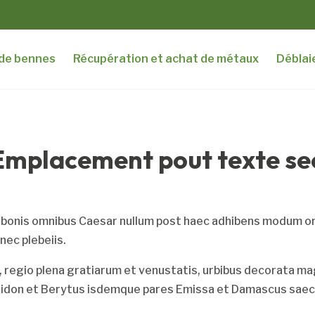
 de bennes
Récupération et achat de métaux
Déblai
Emplacement pout texte se
s bonis omnibus Caesar nullum post haec adhibens modum or
nec plebeiis.
, regio plena gratiarum et venustatis, urbibus decorata mag
Sidon et Berytus isdemque pares Emissa et Damascus saecul