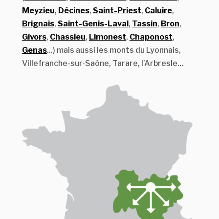
Meyzieu
,
Décines
,
Saint-Priest
,
Caluire
,
Brignais
,
Saint-Genis-Laval
,
Tassin
,
Bron
,
Givors
,
Chassieu
,
Limonest
,
Chaponost
,
Genas
...) mais aussi les monts du Lyonnais,
Villefranche-sur-Saône, Tarare, l’Arbresle…