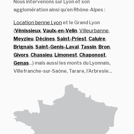
Nous intervenons sur Lyon et son
agglomération ainsi qu’en Rhône-Alpes :
Location benne Lyon
et le Grand Lyon
(
Vénissieux
,
Vaulx-en-Velin
,
Villeurbanne
,
Meyzieu
,
Décines
,
Saint-Priest
,
Caluire
,
Brignais
,
Saint-Genis-Laval
,
Tassin
,
Bron
,
Givors
,
Chassieu
,
Limonest
,
Chaponost
,
Genas
...) mais aussi les monts du Lyonnais,
Villefranche-sur-Saône, Tarare, l’Arbresle…