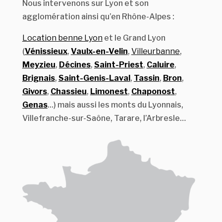
Nous intervenons sur Lyon et son
agglomération ainsi qu’en Rhône-Alpes :
Location benne Lyon
et le Grand Lyon
(
Vénissieux
,
Vaulx-en-Velin
,
Villeurbanne
,
Meyzieu
,
Décines
,
Saint-Priest
,
Caluire
,
Brignais
,
Saint-Genis-Laval
,
Tassin
,
Bron
,
Givors
,
Chassieu
,
Limonest
,
Chaponost
,
Genas
...) mais aussi les monts du Lyonnais,
Villefranche-sur-Saône, Tarare, l’Arbresle…