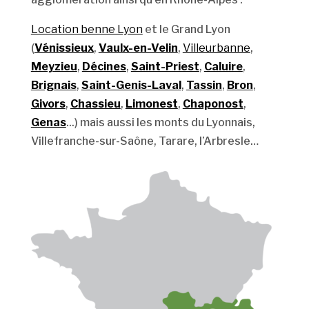
Location benne Lyon
et le Grand Lyon
(
Vénissieux
,
Vaulx-en-Velin
,
Villeurbanne
,
Meyzieu
,
Décines
,
Saint-Priest
,
Caluire
,
Brignais
,
Saint-Genis-Laval
,
Tassin
,
Bron
,
Givors
,
Chassieu
,
Limonest
,
Chaponost
,
Genas
...) mais aussi les monts du Lyonnais,
Villefranche-sur-Saône, Tarare, l’Arbresle…